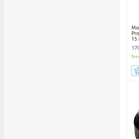
Мо
Pro
15
170
Гот