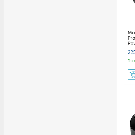
Мо
Pro
Pow
225
Гот