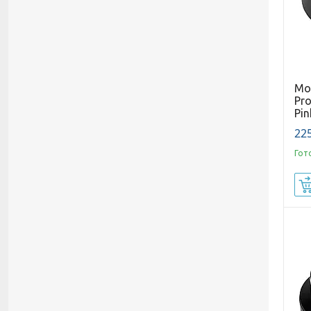
Мо
Pro
Pin
225
Гот