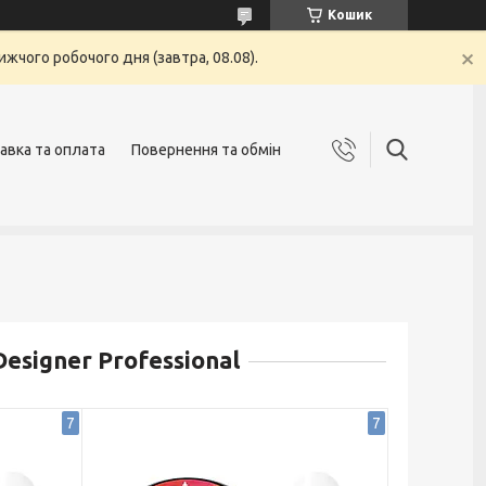
Кошик
жчого робочого дня (завтра, 08.08).
авка та оплата
Повернення та обмін
signer Professional
7
7