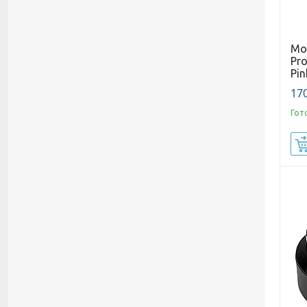
Мо
Pro
Pin
170
Гот