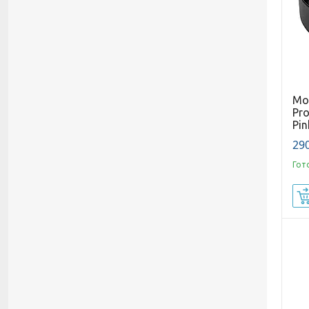
Мо
Pro
Pin
290
Гот