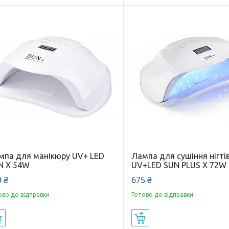
мпа для манікюру UV+ LED
Лампа для сушіння нігті
N X 54W
UV+LED SUN PLUS X 72W
 ₴
675 ₴
ово до відправки
Готово до відправки
Купити
Купити