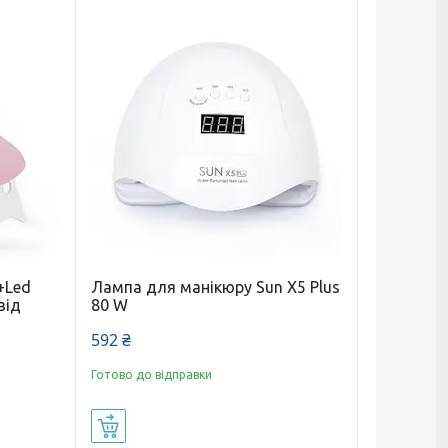
+Led
Лампа для манікюру Sun X5 Plus
від
80 W
592 ₴
Готово до відправки
Купити