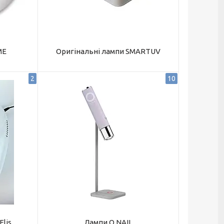
ME
Оригінальні лампи SMARTUV
2
10
lis
Лампи O NAIL