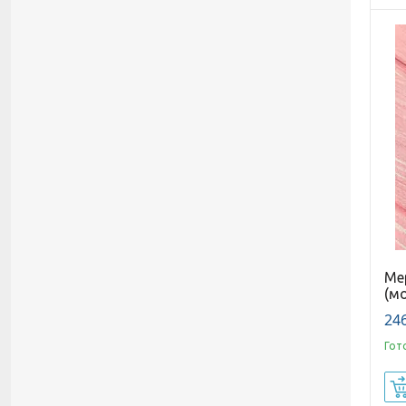
Ме
(мо
246
Гот