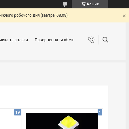
Кошик
жчого робочого дня (завтра, 08.08).
авка та оплата
Повернення та обмін
19
1