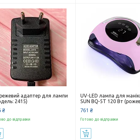
режевий адаптер для лампи
UV-LED лампа для мані
дель: 2415)
SUN BQ-5T 120 Вт (роже
 ₴
761 ₴
ово до відправки
Готово до відправки
Купити
Купити