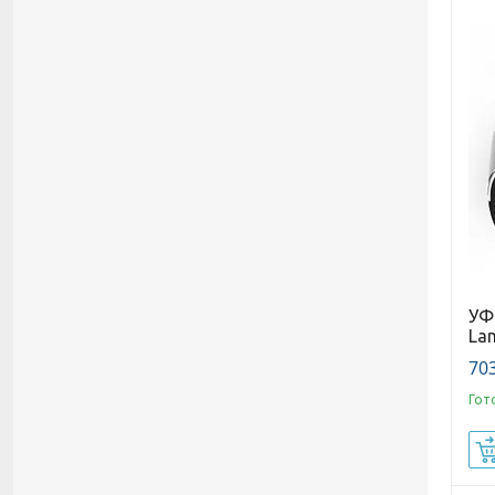
УФ
Lam
703
Гот