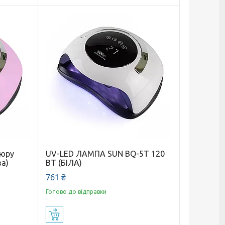
кюру
UV-LED ЛАМПА SUN BQ-5T 120
ва)
ВТ (БІЛА)
761 ₴
Готово до відправки
Купити