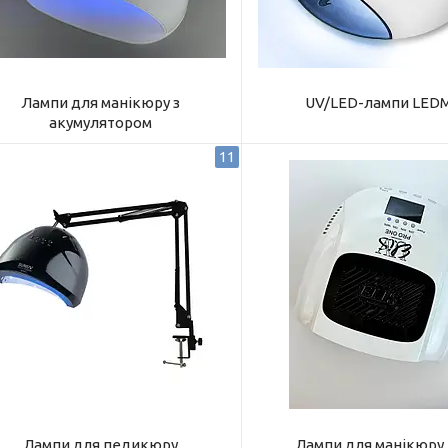
Лампи для манікюру з
UV/LED-лампи LED
акумулятором
11
Лампи для педикюру
Лампи для манікюру E