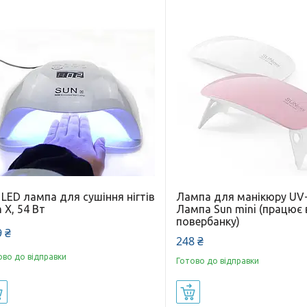
LED лампа для сушіння нігтів
Лампа для манікюру UV
 X, 54 Вт
Лампа Sun mini (працює 
повербанку)
 ₴
248 ₴
ово до відправки
Готово до відправки
Купити
Купити