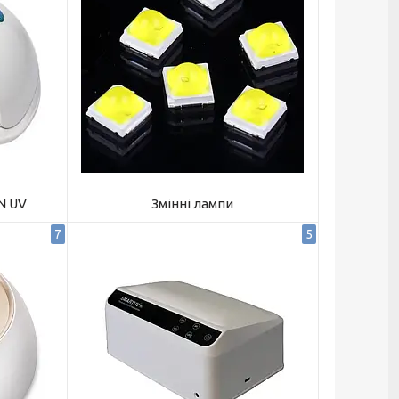
N UV
Змінні лампи
7
5