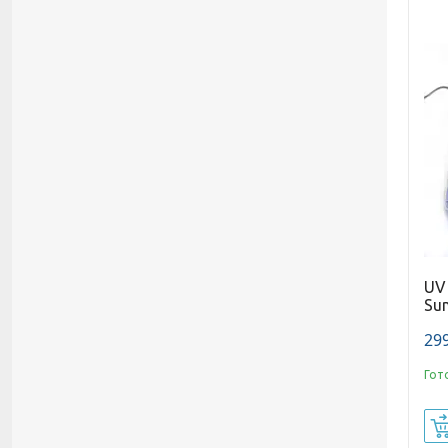
UV 
Sun
299
Гот