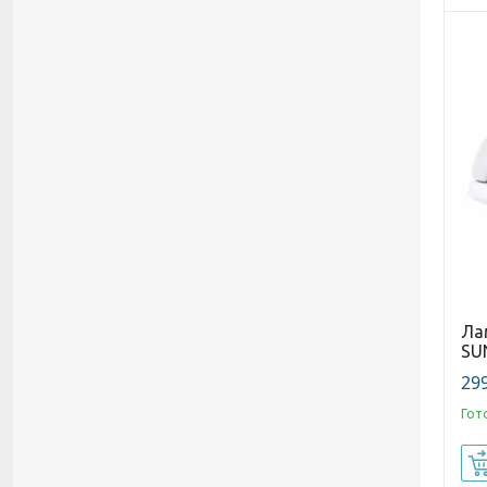
Ла
SU
299
Гот