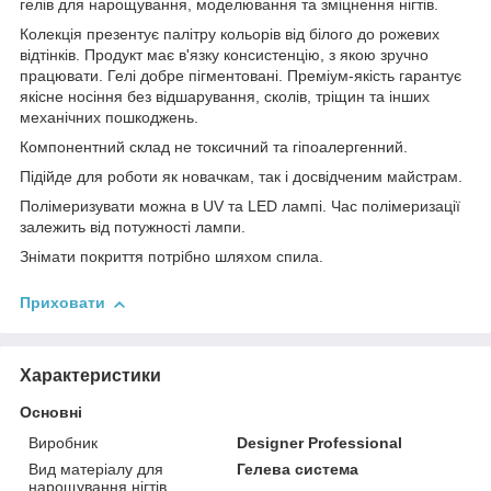
гелів для нарощування, моделювання та зміцнення нігтів.
Колекція презентує палітру кольорів від білого до рожевих
відтінків. Продукт має в'язку консистенцію, з якою зручно
працювати. Гелі добре пігментовані. Преміум-якість гарантує
якісне носіння без відшарування, сколів, тріщин та інших
механічних пошкоджень.
Компонентний склад не токсичний та гіпоалергенний.
Підійде для роботи як новачкам, так і досвідченим майстрам.
Полімеризувати можна в UV та LED лампі. Час полімеризації
залежить від потужності лампи.
Знімати покриття потрібно шляхом спила.
Приховати
Характеристики
Основні
Виробник
Designer Professional
Вид матеріалу для
Гелева система
нарощування нігтів