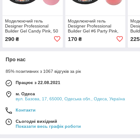
Моделюючий гель
Моделюючий гель
Мод
Designer Professional
Designer Professional
Desi
Builder Gel Candy Pink, 50
Builder Gel #6 Party Pink,
Buil
мл
15 мл
30 м
290
170
225
₴
₴
Про нас
85% позитивних з 1067 відгуків за рік
Працює з 22.08.2021
м. Одеса
вул. Базова, 17, 65000, Одеська обл., Одеса, Україна
Контакти
Сьогодні вихідний
Показати весь графік роботи