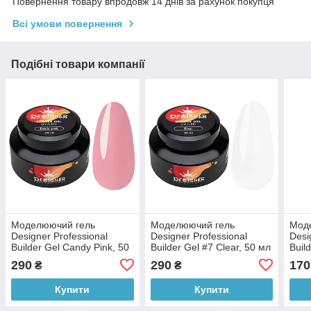
Повернення товару впродовж 14 днів за рахунок покупця
Всі умови повернення
Подібні товари компанії
Моделюючий гель
Моделюючий гель
Мод
Designer Professional
Designer Professional
Desi
Builder Gel Candy Pink, 50
Builder Gel #7 Clear, 50 мл
Buil
мл
15 м
290
290
170
₴
₴
Купити
Купити