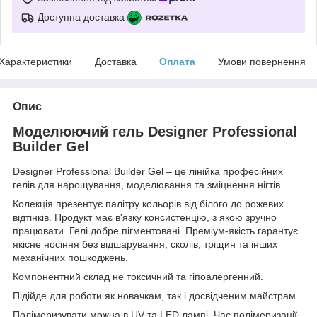
Доступна доставка
Характеристики
Доставка
Оплата
Умови повернення
Опис
Моделюючий гель Designer Professional
Builder Gel
Designer Professional Builder Gel – це лінійка професійних
гелів для нарощування, моделювання та зміцнення нігтів.
Колекція презентує палітру кольорів від білого до рожевих
відтінків. Продукт має в'язку консистенцію, з якою зручно
працювати. Гелі добре пігментовані. Преміум-якість гарантує
якісне носіння без відшарування, сколів, тріщин та інших
механічних пошкоджень.
Компонентний склад не токсичний та гіпоалергенний.
Підійде для роботи як новачкам, так і досвідченим майстрам.
Полімеризувати можна в UV та LED лампі. Час полімеризації