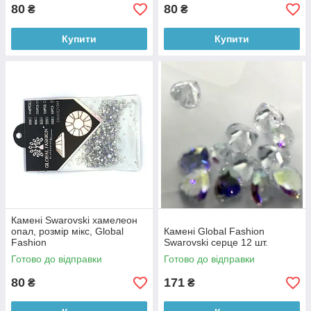
80
80
₴
₴
Купити
Купити
Камені Swarovski хамелеон
опал, розмір мікс, Global
Камені Global Fashion
Fashion
Swarovski серце 12 шт.
Готово до відправки
Готово до відправки
80
171
₴
₴