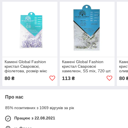
Камені Global Fashion
Камені Global Fashion
Каме
кристал Сваровскі,
кристал Сваровскі
крис
фіолетова, розмір мікс
хамелеон, SS mix, 720 шт.
олив
002
80
113
80
₴
₴
Про нас
85% позитивних з 1069 відгуків за рік
Працює з 22.08.2021