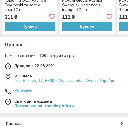
Камені Global Fashion
Камені Global Fashion
Каме
Swarovski хамелеон
Swarovski хамелеон
Swar
seed12 шт.
triangel 12 шт.
12 ш
111
111
111
₴
₴
Купити
Купити
Про нас
85% позитивних з 1065 відгуків за рік
Працює з 22.08.2021
м. Одеса
вул. Базова, 17, 65000, Одеська обл., Одеса, Україна
Контакти
Сьогодні вихідний
Показати весь графік роботи
Про нас