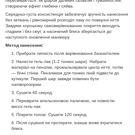
переливаються, як фарби далеких галактик і туманностей,
створюючи ефект глибини і сяйва.
Середньо-густа консистенція забезпечує зручність нанесення
без затікань і рівномірний розподіл лаку по поверхні нігтя.
Завдяки хорошому самовирівнюванню покриття виходить
гладким і без смуг, а насичений блиск зберігається до
наступного оновлення манікюру.
Метод нанесення:
Прибрати липкість після вирівнювання базою/гелем.
Нанести гель-лак (1-2 тонких шари). Набрати
матеріал на пензлик, промальовувати центр нігтя, потім
— бічні стінки. Пензликом для тонких ліній підвести до
кутикули. Перший шар завжди повинен бути
напівпрозорим.
Сушити 60 секунд.
Перевірити апельсиновою паличкою, чи повністю
висох гель-лак.
Покрити топом. Сушити 120 секунд.
Після сушіння не протирати, інакше може втратитися
блиск.