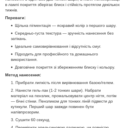
в лампі покриття зберігає блиск і стійкість протягом декількох
тижнів.
Переваги:
Щільна пігментація — яскравий колір з першого шару.
Середньо-густа текстура — зручність нанесення без
затікань.
Ідеальне самовирівнювання і відсутність смуг.
Підходить для професійного та домашнього
використання.
Довговічне покриття зі збереженням блиску і кольору.
Метод нанесення:
Прибрати липкість після вирівнювання базою/гелем.
Нанести гель-лак (1-2 тонких шари). Набрати
матеріал на пензлик, промальовувати центр нігтя, потім
— бічні стінки. Пензликом для тонких ліній підвести до
кутикули. Перший шар завжди повинен бути
напівпрозорим.
Сушити 60 секунд.
Перевірити апельсиновою паличкою, чи повністю