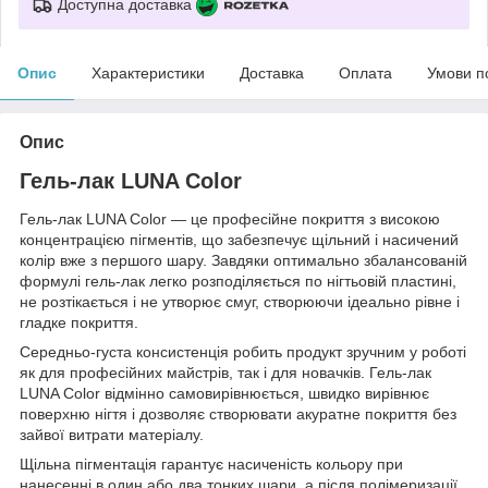
Доступна доставка
Опис
Характеристики
Доставка
Оплата
Умови п
Опис
Гель-лак LUNA Color
Гель-лак LUNA Color — це професійне покриття з високою
концентрацією пігментів, що забезпечує щільний і насичений
колір вже з першого шару. Завдяки оптимально збалансованій
формулі гель-лак легко розподіляється по нігтьовій пластині,
не розтікається і не утворює смуг, створюючи ідеально рівне і
гладке покриття.
Середньо-густа консистенція робить продукт зручним у роботі
як для професійних майстрів, так і для новачків. Гель-лак
LUNA Color відмінно самовирівнюється, швидко вирівнює
поверхню нігтя і дозволяє створювати акуратне покриття без
зайвої витрати матеріалу.
Щільна пігментація гарантує насиченість кольору при
нанесенні в один або два тонких шари, а після полімеризації