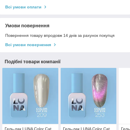
Всі умови оплати
Умови повернення
Повернення товару впродовж 14 днів за рахунок покупця
Всі умови повернення
Подібні товари компанії
Гель-лак LUNA Color Cat
Гель-лак LUNA Color Cat
Гель