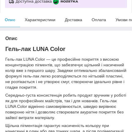
Доступна доставка
Опис
Характеристики
Доставка
Оплата
Умови п
Опис
Гель-лак LUNA Color
Гель-лак LUNA Color — це професійне покриття з високою
концентрацією пігментів, що забезпечує щільний і насичений
колір вже з першого шару. Завдяки оптимально збалансованій
формулі гель-лак легко розподіляється по нігтьовій пластині,
не розтікається і не утворює смуг, створюючи ідеально рівне і
гладке покриття.
Середньо-густа консистенція робить продукт зручним у роботі
як для професійних майстрів, так і для новачків. Гель-лак
LUNA Color відмінно самовирівнюється, швидко вирівнює
поверхню нігтя і дозволяє створювати акуратне покриття без
зайвої витрати матеріалу.
Щільна пігментація гарантує насиченість кольору при
нанесенні в один або два тонких шари, а після полімеризації