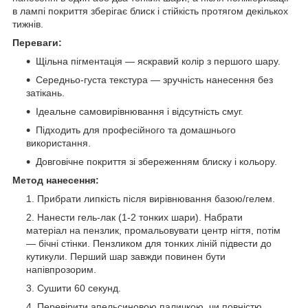
в лампі покриття зберігає блиск і стійкість протягом декількох
тижнів.
Переваги:
Щільна пігментація — яскравий колір з першого шару.
Середньо-густа текстура — зручність нанесення без
затікань.
Ідеальне самовирівнювання і відсутність смуг.
Підходить для професійного та домашнього
використання.
Довговічне покриття зі збереженням блиску і кольору.
Метод нанесення:
Прибрати липкість після вирівнювання базою/гелем.
Нанести гель-лак (1-2 тонких шари). Набрати
матеріал на пензлик, промальовувати центр нігтя, потім
— бічні стінки. Пензликом для тонких ліній підвести до
кутикули. Перший шар завжди повинен бути
напівпрозорим.
Сушити 60 секунд.
Перевірити апельсиновою паличкою, чи повністю