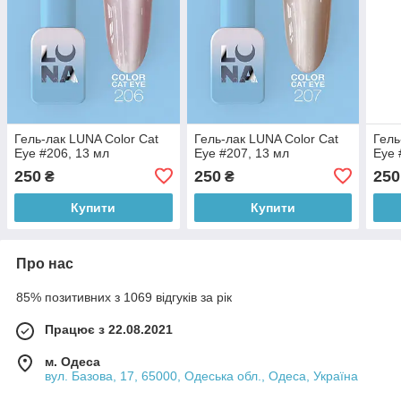
Гель-лак LUNA Color Cat
Гель-лак LUNA Color Cat
Гель
Eye #206, 13 мл
Eye #207, 13 мл
Eye 
250
250
250
₴
₴
Купити
Купити
Про нас
85% позитивних з 1069 відгуків за рік
Працює з 22.08.2021
м. Одеса
вул. Базова, 17, 65000, Одеська обл., Одеса, Україна