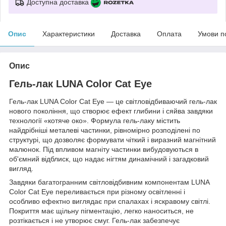
Доступна доставка
Опис
Характеристики
Доставка
Оплата
Умови п
Опис
Гель-лак LUNA Color Cat Eye
Гель-лак LUNA Color Cat Eye — це світловідбиваючий гель-лак
нового покоління, що створює ефект глибини і сяйва завдяки
технології «котяче око». Формула гель-лаку містить
найдрібніші металеві частинки, рівномірно розподілені по
структурі, що дозволяє формувати чіткий і виразний магнітний
малюнок. Під впливом магніту частинки вибудовуються в
об'ємний відблиск, що надає нігтям динамічний і загадковий
вигляд.
Завдяки багатогранним світловідбивним компонентам LUNA
Color Cat Eye переливається при різному освітленні і
особливо ефектно виглядає при спалахах і яскравому світлі.
Покриття має щільну пігментацію, легко наноситься, не
розтікається і не утворює смуг. Гель-лак забезпечує