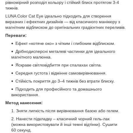
рівномірний розподіл кольору і стійкий блиск протягом 3-4
тижнів.
LUNA Color Cat Eye ідеально підходить для створення
виразних і ефектних дизайнів — від класичного манікюру з
магнітним відблиском до оригінальних градієнтних переливів.
Переваги:
Ефект «котяче око» з чітким і глибоким відблиском.
Дрібнодисперсні металеві частинки для ідеального
магнітного малюнка.
Яскраве світловідбиття при спалахах світла.
Середня густота і відмінне самовирівнювання.
Стійкість покриття до 3–4 тижнів без втрати блиску.
Підходить для професійного та домашнього
використання.
Метод нанесення:
Зняти липкість після вирівнювання базою або гелем.
Нанести підкладку – класичний чорний гель-лак
(можна використовувати й інші темні відтінки). Сушити
60 секунд.