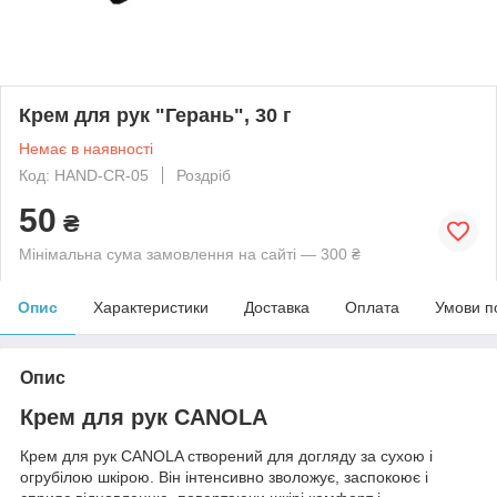
Крем для рук "Герань", 30 г
Немає в наявності
Код: HAND-CR-05
Роздріб
50
₴
Мінімальна сума замовлення на сайті — 300 ₴
Опис
Характеристики
Доставка
Оплата
Умови п
Опис
Крем для рук CANOLA
Крем для рук CANOLA створений для догляду за сухою і
огрубілою шкірою. Він інтенсивно зволожує, заспокоює і