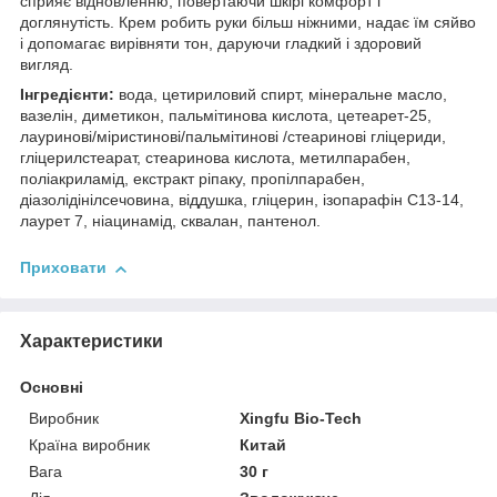
сприяє відновленню, повертаючи шкірі комфорт і
доглянутість. Крем робить руки більш ніжними, надає їм сяйво
і допомагає вирівняти тон, даруючи гладкий і здоровий
вигляд.
Інгредієнти:
вода, цетириловий спирт, мінеральне масло,
вазелін, диметикон, пальмітинова кислота, цетеарет-25,
лауринові/міристинові/пальмітинові /стеаринові гліцериди,
гліцерилстеарат, стеаринова кислота, метилпарабен,
поліакриламід, екстракт ріпаку, пропілпарабен,
діазолідінілсечовина, віддушка, гліцерин, ізопарафін C13-14,
лаурет 7, ніацинамід, сквалан, пантенол.
Приховати
Характеристики
Основні
Виробник
Xingfu Bio-Tech
Країна виробник
Китай
Вага
30 г