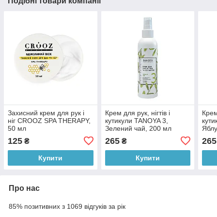
Подібні товари компанії
Захисний крем для рук і
Крем для рук, нігтів і
Крем 
ніг CROOZ SPA THERAPY,
кутикули TANOYA 3,
кути
50 мл
Зелений чай, 200 мл
Яблу
125
265
265
₴
₴
Купити
Купити
Про нас
85% позитивних з 1069 відгуків за рік