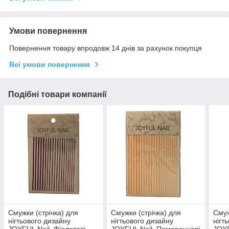
Умови повернення
Повернення товару впродовж 14 днів за рахунок покупця
Всі умови повернення
Подібні товари компанії
Смужки (стрічка) для
Смужки (стрічка) для
Смуж
нігтьового дизайну
нігтьового дизайну
нігт
JOYFUL Nail, Фіолетові
JOYFUL Nail, Помаранчеві
JOYF