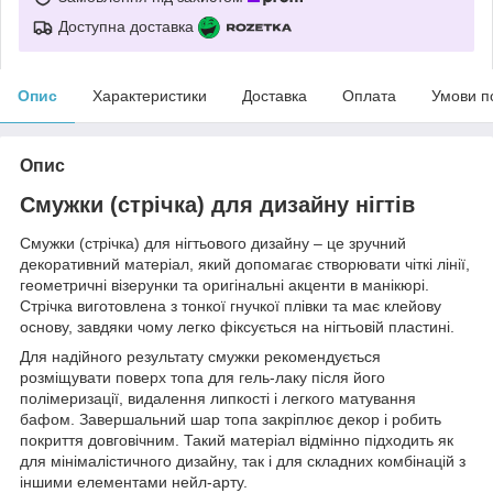
Доступна доставка
Опис
Характеристики
Доставка
Оплата
Умови п
Опис
Смужки (стрічка) для дизайну нігтів
Смужки (стрічка) для нігтьового дизайну – це зручний
декоративний матеріал, який допомагає створювати чіткі лінії,
геометричні візерунки та оригінальні акценти в манікюрі.
Стрічка виготовлена з тонкої гнучкої плівки та має клейову
основу, завдяки чому легко фіксується на нігтьовій пластині.
Для надійного результату смужки рекомендується
розміщувати поверх топа для гель-лаку після його
полімеризації, видалення липкості і легкого матування
бафом. Завершальний шар топа закріплює декор і робить
покриття довговічним. Такий матеріал відмінно підходить як
для мінімалістичного дизайну, так і для складних комбінацій з
іншими елементами нейл-арту.