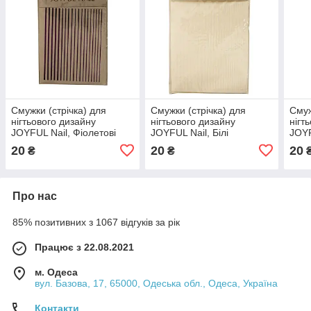
Смужки (стрічка) для
Смужки (стрічка) для
Смуж
нігтьового дизайну
нігтьового дизайну
нігт
JOYFUL Nail, Фіолетові
JOYFUL Nail, Білі
JOYF
20
20
20
₴
₴
Про нас
85% позитивних з 1067 відгуків за рік
Працює з 22.08.2021
м. Одеса
вул. Базова, 17, 65000, Одеська обл., Одеса, Україна
Контакти