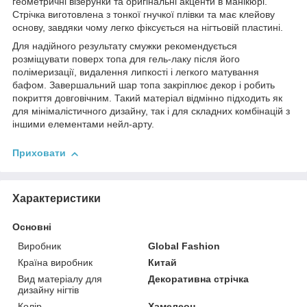
геометричні візерунки та оригінальні акценти в манікюрі.
Стрічка виготовлена з тонкої гнучкої плівки та має клейову
основу, завдяки чому легко фіксується на нігтьовій пластині.
Для надійного результату смужки рекомендується
розміщувати поверх топа для гель-лаку після його
полімеризації, видалення липкості і легкого матування
бафом. Завершальний шар топа закріплює декор і робить
покриття довговічним. Такий матеріал відмінно підходить як
для мінімалістичного дизайну, так і для складних комбінацій з
іншими елементами нейл-арту.
Приховати
Характеристики
Основні
Виробник
Global Fashion
Країна виробник
Китай
Вид матеріалу для
Декоративна стрічка
дизайну нігтів
Колір
Хамелеон