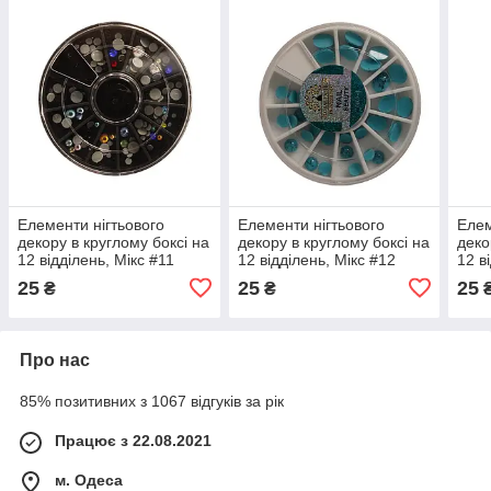
Елементи нігтьового
Елементи нігтьового
Елем
декору в круглому боксі на
декору в круглому боксі на
деко
12 відділень, Мікс #11
12 відділень, Мікс #12
12 в
25
25
25
₴
₴
Про нас
85% позитивних з 1067 відгуків за рік
Працює з 22.08.2021
м. Одеса