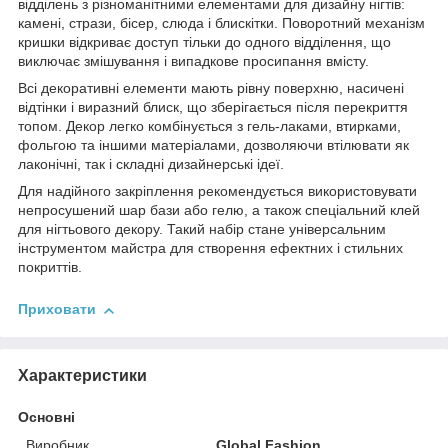
відділень з різноманітними елементами для дизайну нігтів:
камені, стрази, бісер, слюда і блискітки. Поворотний механізм
кришки відкриває доступ тільки до одного відділення, що
виключає змішування і випадкове просипання вмісту.
Всі декоративні елементи мають рівну поверхню, насичені
відтінки і виразний блиск, що зберігається після перекриття
топом. Декор легко комбінується з гель-лаками, втирками,
фольгою та іншими матеріалами, дозволяючи втілювати як
лаконічні, так і складні дизайнерські ідеї.
Для надійного закріплення рекомендується використовувати
непросушений шар бази або гелю, а також спеціальний клей
для нігтьового декору. Такий набір стане універсальним
інструментом майстра для створення ефектних і стильних
покриттів.
Приховати
Характеристики
Основні
Виробник
Global Fashion