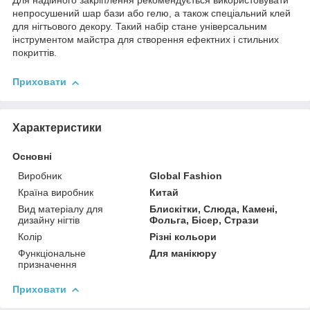
Для надійного закріплення рекомендується використовувати
непросушений шар бази або гелю, а також спеціальний клей
для нігтьового декору. Такий набір стане універсальним
інструментом майстра для створення ефектних і стильних
покриттів.
Приховати
Характеристики
Основні
Виробник
Global Fashion
Країна виробник
Китай
Вид матеріалу для
Блискітки, Слюда, Камені,
дизайну нігтів
Фольга, Бісер, Стрази
Колір
Різні кольори
Функціональне
Для манікюру
призначення
Приховати