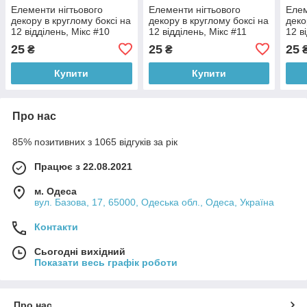
Елементи нігтьового
Елементи нігтьового
Елем
декору в круглому боксі на
декору в круглому боксі на
деко
12 відділень, Мікс #10
12 відділень, Мікс #11
12 в
25
25
25
₴
₴
Купити
Купити
Про нас
85% позитивних з 1065 відгуків за рік
Працює з 22.08.2021
м. Одеса
вул. Базова, 17, 65000, Одеська обл., Одеса, Україна
Контакти
Сьогодні вихідний
Показати весь графік роботи
Про нас