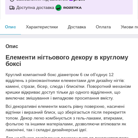
Доступна доставка
Опис
Характеристики
Доставка
Оплата
Умови п
Опис
Елементи нігтьового декору в круглому
боксі
Круглий компактний бокс діаметром 6 см об'єднує 12
відділень з різноманітними елементами для дизайну нігтів:
камені, стрази, бісер, слюда і блискітки. Поворотний механізм
кришки відкриває доступ тільки до одного відділення, що
виключає змішування і випадкове просипання вмісту.
Всі декоративні елементи мають рівну поверхню, насичені
відтінки і виразний блиск, що зберігається після перекриття
топом. Декор легко комбінується з гель-лаками, втирками,
фольгою та іншими матеріалами, дозволяючи втілювати як
лаконічні, так і складні дизайнерські ідеї.