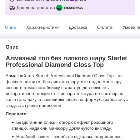
Доступна доставка
Опис
Характеристики
Доставка
Оплата
Умови п
Опис
Алмазний топ без липкого шару Starlet
Professional Diamond Gloss Top
Алмазний топ Starlet Professional Diamond Gloss Top - це
фінішне покриття без липкого шару, яке надає манікюру
сяючого алмазного блиску і гарантує довговічність
декоративного покриття. Прозора текстура не спотворює
колір гель-лаку, а самовирівнювальна формула забезпечує
гладкість і рівне нанесення.
Переваги:
Бездоганний блиск - створює ефект розкішного
глянцю, надаючи манікюру доглянутого вигляду.
Надійний захист - запобігає відколам, подряпинам і