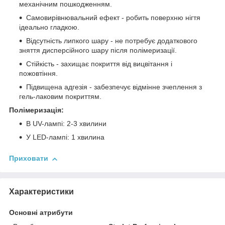
механічним пошкодженням.
Самовирівнювальний ефект - робить поверхню нігтя
ідеально гладкою.
Відсутність липкого шару - не потребує додаткового
зняття дисперсійного шару після полімеризації.
Стійкість - захищає покриття від вицвітання і
пожовтіння.
Підвищена адгезія - забезпечує відмінне зчеплення з
гель-лаковим покриттям.
Полімеризація:
В UV-лампі: 2-3 хвилини
У LED-лампі: 1 хвилина
Приховати
Характеристики
Основні атрибути