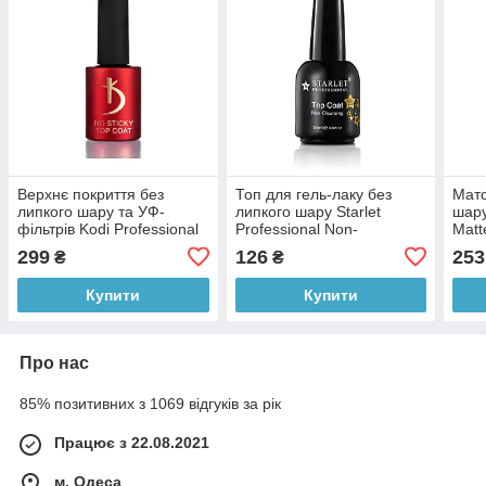
Верхнє покриття без
Топ для гель-лаку без
Мато
липкого шару та УФ-
липкого шару Starlet
шару
фільтрів Kodi Professional
Professional Non-
Matt
No Sticky No UV Top Coat,
Cleansing, 10 мл
299
126
253
₴
₴
15 мл
Купити
Купити
Про нас
85% позитивних з 1069 відгуків за рік
Працює з 22.08.2021
м. Одеса