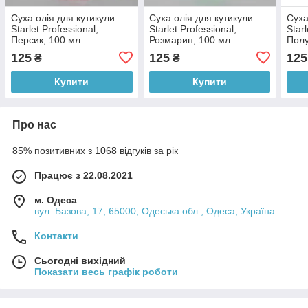
Суха олія для кутикули
Суха олія для кутикули
Суха
Starlet Professional,
Starlet Professional,
Starl
Персик, 100 мл
Розмарин, 100 мл
Полу
125
125
125
₴
₴
Купити
Купити
Про нас
85% позитивних з 1068 відгуків за рік
Працює з 22.08.2021
м. Одеса
вул. Базова, 17, 65000, Одеська обл., Одеса, Україна
Контакти
Сьогодні вихідний
Показати весь графік роботи