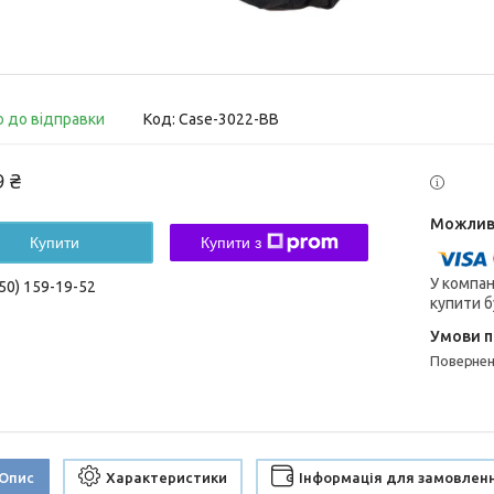
о до відправки
Код:
Case-3022-BB
9 ₴
Купити
Купити з
У компан
50) 159-19-52
купити б
поверне
Опис
Характеристики
Інформація для замовлен