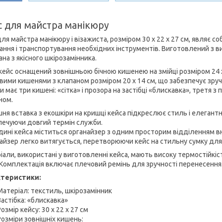
с для майстра манікюру
ля майстра манікюру і візажиста, розміром 30 x 22 x 27 см, являє 
гання і транспортування необхідних інструментів. Виготовлений з в
на з якісного шкірозамінника.
 кейс оснащений зовнішньою бічною кишенею на змійці розміром 24 х
вими кишенями з клапаном розміром 20 х 14 см, що забезпечує зру
 має три кишені: «сітка» і прозора на застібці «блискавка», третя 
ном.
шня вставка з екошкіри на кришці кейса підкреслює стиль і елегант
печуючи довгий термін служби.
дині кейса міститься органайзер з одним просторим відділенням в
айзер легко витягується, перетворюючи кейс на стильну сумку для 
іали, використані у виготовленні кейса, мають високу термостійкіс
 Комплектація включає плечовий ремінь для зручності перенесення
ктеристики:
Матеріал: текстиль, шкірозамінник
Застібка: «блискавка»
Розмір кейсу: 30 x 22 х 27 см
Розміри зовнішніх кишень: