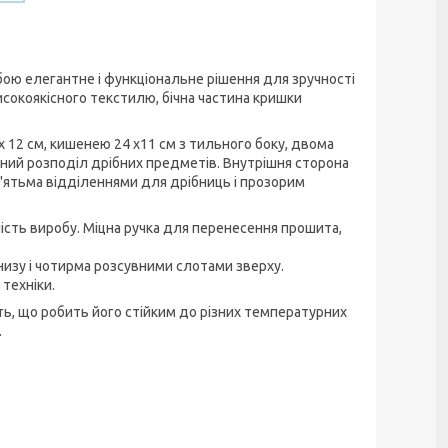
собою елегантне і функціональне рішення для зручності
исокоякісного текстилю, бічна частина кришки
 12 см, кишенею 24 х11 см з тильного боку, двома
чний розподіл дрібних предметів. Внутрішня сторона
з п'ятьма відділеннями для дрібниць і прозорим
ність виробу. Міцна ручка для перенесення прошита,
низу і чотирма розсувними слотами зверху.
техніки.
ть, що робить його стійким до різних температурних
.