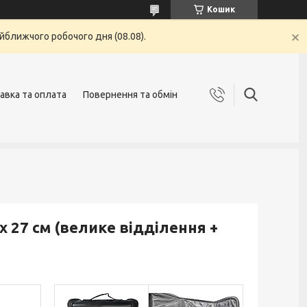
Кошик
йближчого робочого дня (08.08).
авка та оплата
Повернення та обмін
 х 27 см (велике відділення +