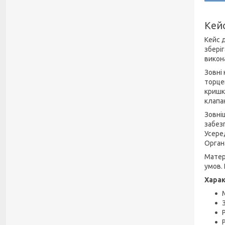
Кей
Кейс д
збері
викона
Зовні
торце
кришки
клапа
Зовні
забез
Усере
Орган
Матер
умов.
Хара