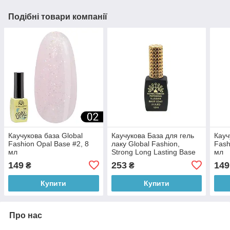
Подібні товари компанії
Каучукова база Global
Каучукова База для гель
Кауч
Fashion Opal Base #2, 8
лаку Global Fashion,
Fash
мл
Strong Long Lasting Base
мл
Coat 12 мл
149
253
149
₴
₴
Купити
Купити
Про нас