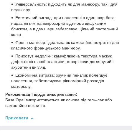
Універсальність: підходить як для манікюру, так і для
педикюру.
Естетичний вигляд: при нанесенні в один шар база
надає нігтям напівпрозорий відтінок з вишуканим
блиском, а в два шари забезпечує щільний пастельний
колір.
Френч-манікюр: ідеальна як самостійне покриття для
класичного французького манікюру.
Приховує недоліки: камуфлююча текстура маскує
дефекти нігтьової пластини, створюючи доглянутий і
акуратний вигляд.
Економічна витрата: зручний пензлик полегшує
нанесення, забезпечуючи рівномірний розподіл
матеріалу.
Рекомендації щодо використання:
База Opal використовується як основа під гель-лак або
самостійне покриття.
Приховати