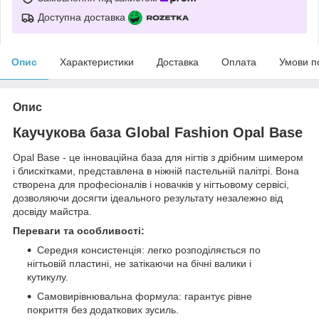
Доступна доставка
Опис
Характеристики
Доставка
Оплата
Умови п
Опис
Каучукова база Global Fashion Opal Base
Opal Base - це інноваційна база для нігтів з дрібним шимером
і блискітками, представлена в ніжній пастельній палітрі. Вона
створена для професіоналів і новачків у нігтьовому сервісі,
дозволяючи досягти ідеального результату незалежно від
досвіду майстра.
Переваги та особливості:
Середня консистенція: легко розподіляється по
нігтьовій пластині, не затікаючи на бічні валики і
кутикулу.
Самовирівнювальна формула: гарантує рівне
покриття без додаткових зусиль.