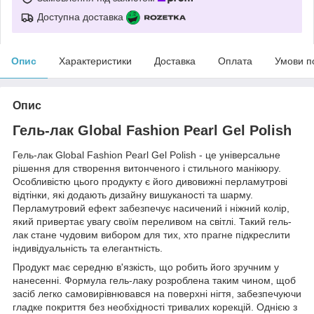
Доступна доставка
Опис
Характеристики
Доставка
Оплата
Умови п
Опис
Гель-лак Global Fashion Pearl Gel Polish
Гель-лак Global Fashion Pearl Gel Polish - це універсальне
рішення для створення витонченого і стильного манікюру.
Особливістю цього продукту є його дивовижні перламутрові
відтінки, які додають дизайну вишуканості та шарму.
Перламутровий ефект забезпечує насичений і ніжний колір,
який привертає увагу своїм переливом на світлі. Такий гель-
лак стане чудовим вибором для тих, хто прагне підкреслити
індивідуальність та елегантність.
Продукт має середню в'язкість, що робить його зручним у
нанесенні. Формула гель-лаку розроблена таким чином, щоб
засіб легко самовирівнювався на поверхні нігтя, забезпечуючи
гладке покриття без необхідності тривалих корекцій. Однією з