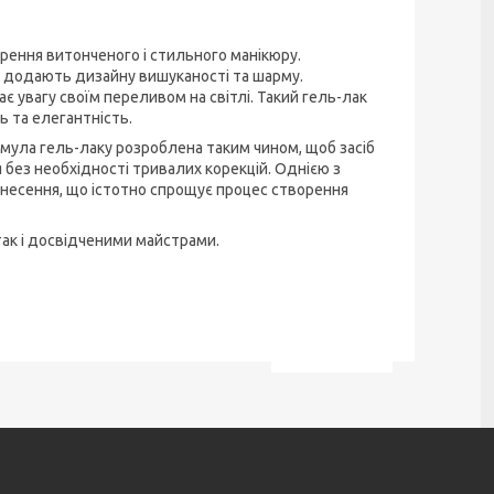
ворення витонченого і стильного манікюру.
і додають дизайну вишуканості та шарму.
є увагу своїм переливом на світлі. Такий гель-лак
ь та елегантність.
рмула гель-лаку розроблена таким чином, щоб засіб
 без необхідності тривалих корекцій. Однією з
нанесення, що істотно спрощує процес створення
 так і досвідченими майстрами.