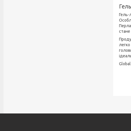
Гель
Гель-л
Особл
Перла
стане
Проду
легко
голов
ідеал
Global