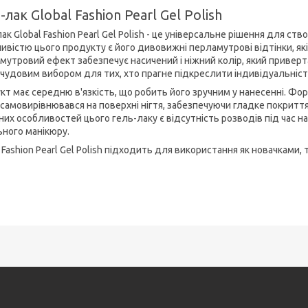
-лак Global Fashion Pearl Gel Polish
ак Global Fashion Pearl Gel Polish - це універсальне рішення для ст
ивістю цього продукту є його дивовижні перламутрові відтінки, як
мутровий ефект забезпечує насичений і ніжний колір, який приверта
 чудовим вибором для тих, хто прагне підкреслити індивідуальніст
кт має середню в'язкість, що робить його зручним у нанесенні. Фо
 самовирівнювався на поверхні нігтя, забезпечуючи гладке покриття
них особливостей цього гель-лаку є відсутність розводів під час 
ьного манікюру.
 Fashion Pearl Gel Polish підходить для використання як новачками,