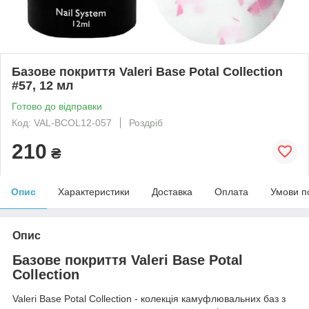
Базове покриття Valeri Base Potal Collection
#57, 12 мл
Готово до відправки
Код: VAL-BCOL12-057
Роздріб
210
₴
Опис
Характеристики
Доставка
Оплата
Умови п
Опис
Базове покриття Valeri Base Potal
Collection
Valeri Base Potal Collection - колекція камуфлювальних баз з