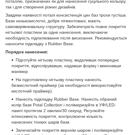
поталлю, призначених як для нанесення суцільного кольору,
так і для створення різних дизайнів.
Завдяки наявності поталі консистенція цих баз трохи густіша.
Бази низькокислотні, добре пігментовані, мають
самовирівнювальну структуру. Забезпечують повне покриття
нігтьової пластини за одне нанесення, виключаючи
необхідність підпилювання після висихання. Рекомендується
наносити підкладку з Rubber Base.
Порядок нанесення:
Підготуйте нігтьову пластину, видаливши попереднє
покриття, відполірувавши, надавши форму і виконавши
манікюр.
На підготовлену нігтьову пластину нанесіть
безкислотний праймер (за необхідності використовуйте
кислотний праймер).
Нанесіть підкладку Rubber Base. Нанесіть обраний
колір бази Potal Collection і полімеризуйте в УФ/LED-
лампі протягом 2 хвилин/30 секунд. Регулюйте
інтенсивність покриття, контролюючи кількість
нанесених тонких шарів бази.
Запечатайте покриття верхнім шаром і полімеризуйте