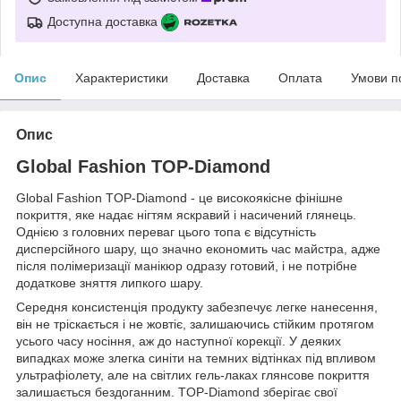
Доступна доставка
Опис
Характеристики
Доставка
Оплата
Умови п
Опис
Global Fashion TOP-Diamond
Global Fashion TOP-Diamond - це високоякісне фінішне
покриття, яке надає нігтям яскравий і насичений глянець.
Однією з головних переваг цього топа є відсутність
дисперсійного шару, що значно економить час майстра, адже
після полімеризації манікюр одразу готовий, і не потрібне
додаткове зняття липкого шару.
Середня консистенція продукту забезпечує легке нанесення,
він не тріскається і не жовтіє, залишаючись стійким протягом
усього часу носіння, аж до наступної корекції. У деяких
випадках може злегка синіти на темних відтінках під впливом
ультрафіолету, але на світлих гель-лаках глянсове покриття
залишається бездоганним. TOP-Diamond зберігає свої