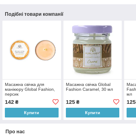
Подібні товари компанії
Масажна свічка для
Масажна свічка Global
Маса
манікюру Global Fashion,
Fashion Caramel, 30 мл
Fash
персик
мл
142
125
125
₴
₴
Купити
Купити
Про нас