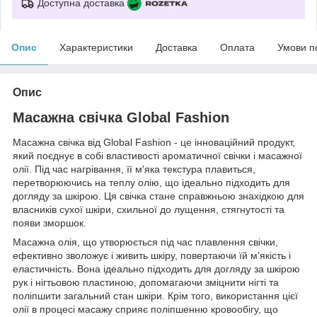
Доступна доставка
Опис
Характеристики
Доставка
Оплата
Умови п
Опис
Масажна свічка Global Fashion
Масажна свічка від Global Fashion - це інноваційний продукт,
який поєднує в собі властивості ароматичної свічки і масажної
олії. Під час нагрівання, її м'яка текстура плавиться,
перетворюючись на теплу олію, що ідеально підходить для
догляду за шкірою. Ця свічка стане справжньою знахідкою для
власників сухої шкіри, схильної до лущення, стягнутості та
появи зморшок.
Масажна олія, що утворюється під час плавлення свічки,
ефективно зволожує і живить шкіру, повертаючи їй м'якість і
еластичність. Вона ідеально підходить для догляду за шкірою
рук і нігтьовою пластиною, допомагаючи зміцнити нігті та
поліпшити загальний стан шкіри. Крім того, використання цієї
олії в процесі масажу сприяє поліпшенню кровообігу, що