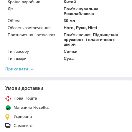
Країна виробник
Китай
Дія
Пом'якшувальна,
Розслабляюча
Об`єм
30 мл
Область застосування
Ноги, Руки, Нігті
Призначення і результат
Пом'якшення, Підвищення
пружності і еластичності
шкіри
Тип засобу
Свічки
Тип шкіри
Суха
Приховати
Умови доставки
Нова Пошта
Магазини Rozetka
Укрпошта
Самовивіз