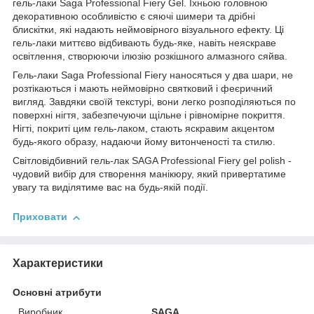
гель-лаки Saga Professional Fiery Gel. Їхньою головною
декоративною особливістю є сяючі шимери та дрібні
блискітки, які надають неймовірного візуального ефекту. Ці
гель-лаки миттєво відбивають будь-яке, навіть неяскраве
освітлення, створюючи ілюзію розкішного алмазного сяйва.
Гель-лаки Saga Professional Fiery наносяться у два шари, не
розтікаються і мають неймовірно святковий і феєричний
вигляд. Завдяки своїй текстурі, вони легко розподіляються по
поверхні нігтя, забезпечуючи щільне і рівномірне покриття.
Нігті, покриті цим гель-лаком, стають яскравим акцентом
будь-якого образу, надаючи йому витонченості та стилю.
Світловідбивний гель-лак SAGA Professional Fiery gel polish -
чудовий вибір для створення манікюру, який привертатиме
увагу та виділятиме вас на будь-якій події.
Приховати
Характеристики
Основні атрибути
Виробник
SAGA