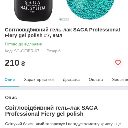
Світловідбивний гель-лак SAGA Professional
Fiery gel polish #7, 9мл
Готово до відправки
Код: SG-GFIER-07
Роздріб
210
₴
Опис
Характеристики
Доставка
Оплата
Умови п
Опис
Світловідбивний гель-лак SAGA
Professional Fiery gel polish
Сліпучий блиск, який заворожує і нагадує алмазну крихту - це