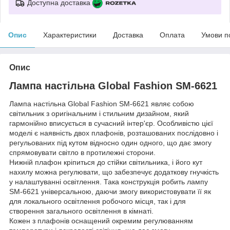
Доступна доставка
Опис
Характеристики
Доставка
Оплата
Умови п
Опис
Лампа настільна Global Fashion SM-6621
Лампа настільна Global Fashion SM-6621 являє собою
світильник з оригінальним і стильним дизайном, який
гармонійно вписується в сучасний інтер'єр. Особливістю цієї
моделі є наявність двох плафонів, розташованих послідовно і
регульованих під кутом відносно один одного, що дає змогу
спрямовувати світло в протилежні сторони.
Нижній плафон кріпиться до стійки світильника, і його кут
нахилу можна регулювати, що забезпечує додаткову гнучкість
у налаштуванні освітлення. Така конструкція робить лампу
SM-6621 універсальною, даючи змогу використовувати її як
для локального освітлення робочого місця, так і для
створення загального освітлення в кімнаті.
Кожен з плафонів оснащений окремим регулюванням