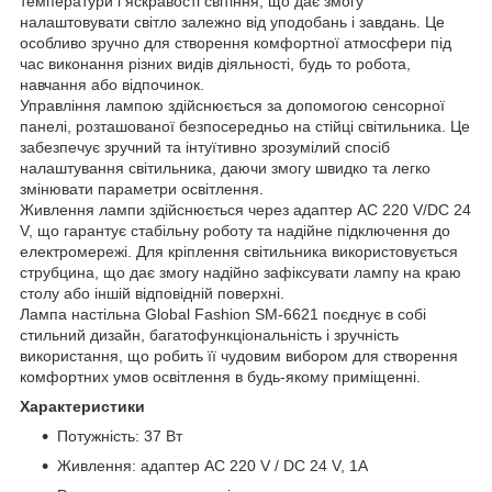
температури і яскравості світіння, що дає змогу
налаштовувати світло залежно від уподобань і завдань. Це
особливо зручно для створення комфортної атмосфери під
час виконання різних видів діяльності, будь то робота,
навчання або відпочинок.
Управління лампою здійснюється за допомогою сенсорної
панелі, розташованої безпосередньо на стійці світильника. Це
забезпечує зручний та інтуїтивно зрозумілий спосіб
налаштування світильника, даючи змогу швидко та легко
змінювати параметри освітлення.
Живлення лампи здійснюється через адаптер AC 220 V/DC 24
V, що гарантує стабільну роботу та надійне підключення до
електромережі. Для кріплення світильника використовується
струбцина, що дає змогу надійно зафіксувати лампу на краю
столу або іншій відповідній поверхні.
Лампа настільна Global Fashion SM-6621 поєднує в собі
стильний дизайн, багатофункціональність і зручність
використання, що робить її чудовим вибором для створення
комфортних умов освітлення в будь-якому приміщенні.
Характеристики
Потужність: 37 Вт
Живлення: адаптер AC 220 V / DС 24 V, 1A