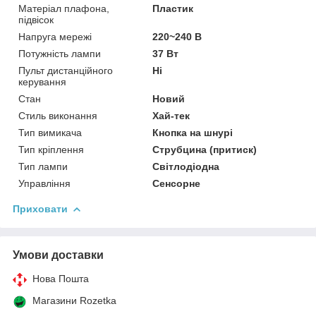
Матеріал плафона,
Пластик
підвісок
Напруга мережі
220~240 В
Потужність лампи
37 Вт
Пульт дистанційного
Ні
керування
Стан
Новий
Стиль виконання
Хай-тек
Тип вимикача
Кнопка на шнурі
Тип кріплення
Струбцина (притиск)
Тип лампи
Світлодіодна
Управління
Сенсорне
Приховати
Умови доставки
Нова Пошта
Магазини Rozetka