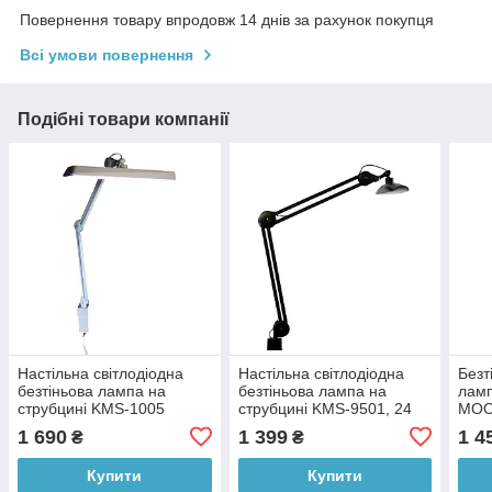
Повернення товару впродовж 14 днів за рахунок покупця
Всі умови повернення
Подібні товари компанії
Настільна світлодіодна
Настільна світлодіодна
Безт
безтіньова лампа на
безтіньова лампа на
ламп
струбцині KMS-1005
струбцині KMS-9501, 24
MOO
(9501), 30 Вт, БІЛА
Вт, ЧОРНА
006)
1 690
1 399
1 4
₴
₴
Купити
Купити