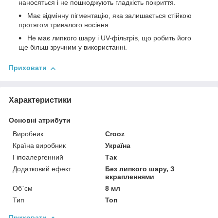
наносяться і не пошкоджують гладкість покриття.
Має відмінну пігментацію, яка залишається стійкою
протягом тривалого носіння.
Не має липкого шару і UV-фільтрів, що робить його
ще більш зручним у використанні.
Приховати
Характеристики
Основні атрибути
Виробник
Crooz
Країна виробник
Україна
Гіпоалергенний
Так
Додатковий ефект
Без липкого шару, З
вкрапленнями
Об`єм
8 мл
Тип
Топ
Приховати