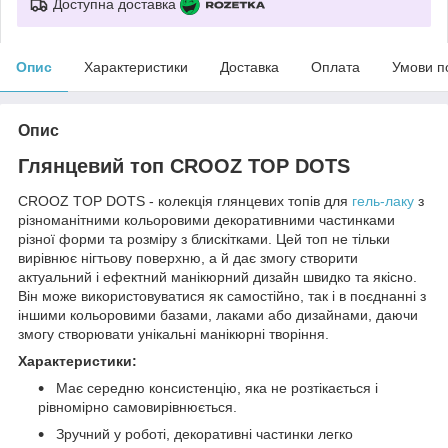
Доступна доставка
Опис
Характеристики
Доставка
Оплата
Умови п
Опис
Глянцевий топ CROOZ TOP DOTS
CROOZ TOP DOTS - колекція глянцевих топів для
гель-лаку
з
різноманітними кольоровими декоративними частинками
різної форми та розміру з блискітками. Цей топ не тільки
вирівнює нігтьову поверхню, а й дає змогу створити
актуальний і ефектний манікюрний дизайн швидко та якісно.
Він може використовуватися як самостійно, так і в поєднанні з
іншими кольоровими базами, лаками або дизайнами, даючи
змогу створювати унікальні манікюрні творіння.
Характеристики:
Має середню консистенцію, яка не розтікається і
рівномірно самовирівнюється.
Зручний у роботі, декоративні частинки легко