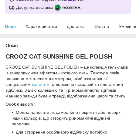
Доступна доставка
Опис
Характеристики
Доставка
Оплата
Умови п
Опис
CROOZ CAT SUNSHINE GEL POLISH
CROOZ CAT SUNSHINE GEL POLISH – це колекція гель-лаків
із зачаровуючим ефектом «котячого ока». Текстура лаків
насичена металевим шиммером, який взаємодіє зі
спеціальним
магнітом
, створюючи яскравий та елегантний
відблиск. З цією колекцією та її різноманітністю відтінків
манікюр завжди буде у тренді, відображаючи шарм та стиль.
Особливості:
Можна наносити як самостійне покриття або поверх
інших кольорів, що створить різноманітні відливні
переливи.
Для створення особливого відблиску потрібно