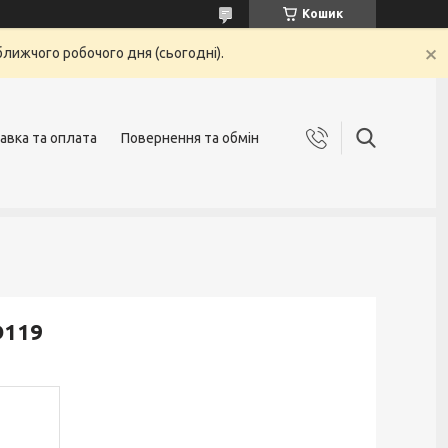
Кошик
ближчого робочого дня (сьогодні).
авка та оплата
Повернення та обмін
D119