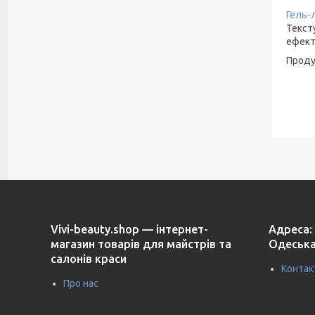
Гель-л
Текст
ефект
Продук
Vivi-beauty.shop — інтернет-
Адреса: 
магазин товарів для майстрів та
Одеська
салонів краси
Контак
Про нас