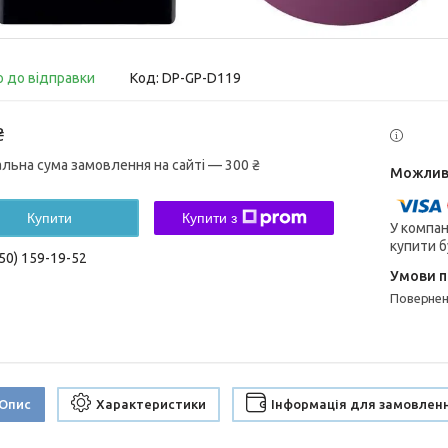
о до відправки
Код:
DP-GP-D119
₴
альна сума замовлення на сайті — 300 ₴
Купити
Купити з
У компан
купити б
50) 159-19-52
поверне
Опис
Характеристики
Інформація для замовлен