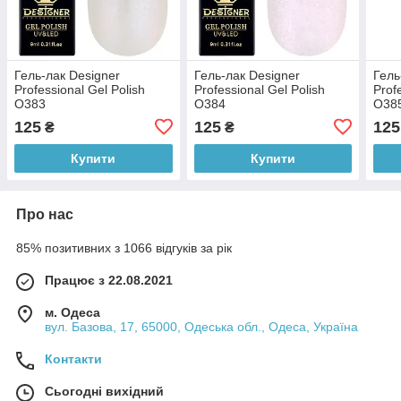
Гель-лак Designer
Гель-лак Designer
Гель
Professional Gel Polish
Professional Gel Polish
Prof
O383
O384
O38
125
125
125
₴
₴
Купити
Купити
Про нас
85% позитивних з 1066 відгуків за рік
Працює з 22.08.2021
м. Одеса
вул. Базова, 17, 65000, Одеська обл., Одеса, Україна
Контакти
Сьогодні вихідний