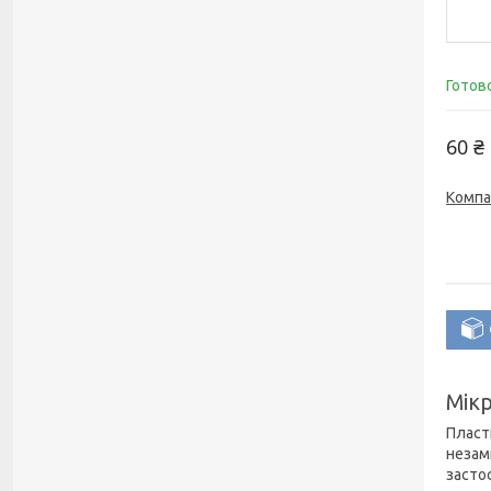
Готов
60 ₴
Компа
Мікр
Пласт
незамі
засто