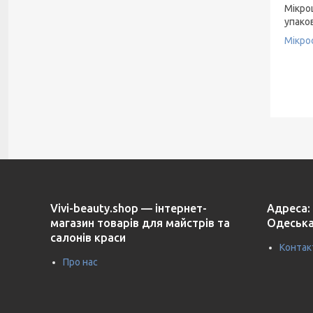
Мікро
упако
Мікрос
Vivi-beauty.shop — інтернет-
Адреса: 
магазин товарів для майстрів та
Одеська
салонів краси
Контак
Про нас