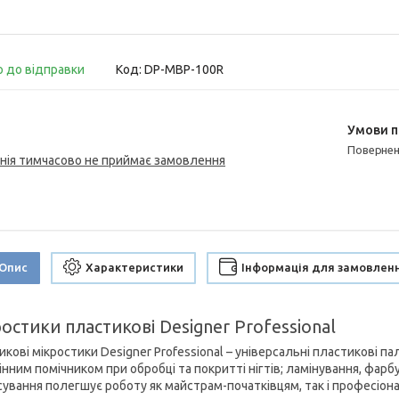
о до відправки
Код:
DP-MBP-100R
поверне
нія тимчасово не приймає замовлення
Опис
Характеристики
Інформація для замовлен
остики пластикові Designer Professional
икові мікростики Designer Professional – універсальні пластикові 
нним помічником при обробці та покритті нігтів; ламінування, фарбу
сування полегшує роботу як майстрам-початківцям, так і професіон