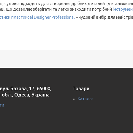
щі чудово підходять для створення дрібних деталей і деталізовани
вці, що дозволяє зберігати та легко знаходити потрібний
інструмен
тики пластикові Designer Professional
– чудовий вибір для майстрів 
вул. Базова, 17, 65000,
Товари
 обл., Одеса, Україна
Каталог
ти