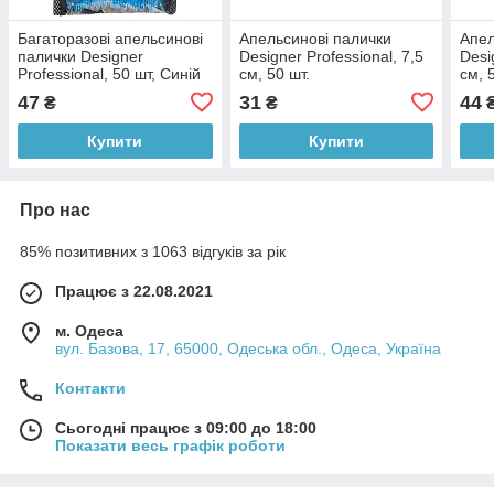
Багаторазові апельсинові
Апельсинові палички
Апел
палички Designer
Designer Professional, 7,5
Desi
Professional, 50 шт, Синій
см, 50 шт.
см, 
47
31
44
₴
₴
Купити
Купити
Про нас
85% позитивних з 1063 відгуків за рік
Працює з 22.08.2021
м. Одеса
вул. Базова, 17, 65000, Одеська обл., Одеса, Україна
Контакти
Сьогодні працює з 09:00 до 18:00
Показати весь графік роботи