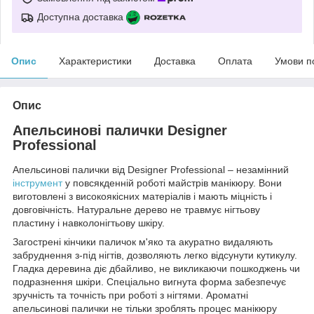
Доступна доставка
Опис
Характеристики
Доставка
Оплата
Умови п
Опис
Апельсинові палички Designer
Professional
Апельсинові палички від Designer Professional – незамінний
інструмент
у повсякденній роботі майстрів манікюру. Вони
виготовлені з високоякісних матеріалів і мають міцність і
довговічність. Натуральне дерево не травмує нігтьову
пластину і навколонігтьову шкіру.
Загострені кінчики паличок м'яко та акуратно видаляють
забруднення з-під нігтів, дозволяють легко відсунути кутикулу.
Гладка деревина діє дбайливо, не викликаючи пошкоджень чи
подразнення шкіри. Спеціально вигнута форма забезпечує
зручність та точність при роботі з нігтями. Ароматні
апельсинові палички не тільки зроблять процес манікюру