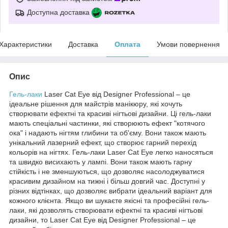
Доступна доставка
Характеристики
Доставка
Оплата
Умови повернення
Опис
Гель-лаки
Laser Cat Eye від Designer Professional – це
ідеальне рішення для майстрів манікюру, які хочуть
створювати ефектні та красиві нігтьові дизайни. Ці гель-лаки
мають спеціальні частинки, які створюють ефект "котячого
ока" і надають нігтям глибини та об'єму. Вони також мають
унікальний лазерний ефект, що створює гарний перехід
кольорів на нігтях. Гель-лаки Laser Cat Eye легко наносяться
та швидко висихають у лампі. Вони також мають гарну
стійкість і не зменшуються, що дозволяє насолоджуватися
красивим дизайном на тижні і більш довгий час. Доступні у
різних відтінках, що дозволяє вибрати ідеальний варіант для
кожного клієнта. Якщо ви шукаєте якісні та професійні гель-
лаки, які дозволять створювати ефектні та красиві нігтьові
дизайни, то Laser Cat Eye від Designer Professional – це