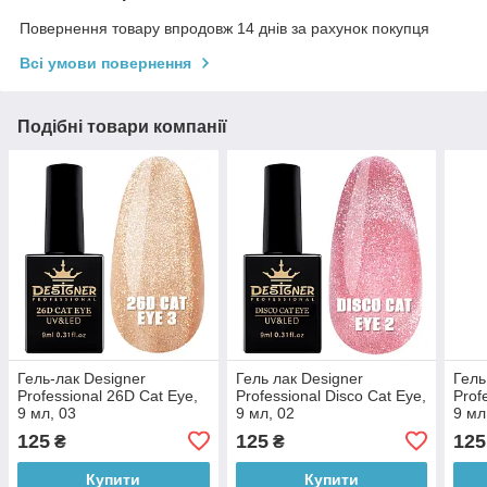
Повернення товару впродовж 14 днів за рахунок покупця
Всі умови повернення
Подібні товари компанії
Гель-лак Designer
Гель лак Designer
Гель
Professional 26D Cat Eye,
Professional Disco Cat Eye,
Prof
9 мл, 03
9 мл, 02
9 мл
125
125
125
₴
₴
Купити
Купити