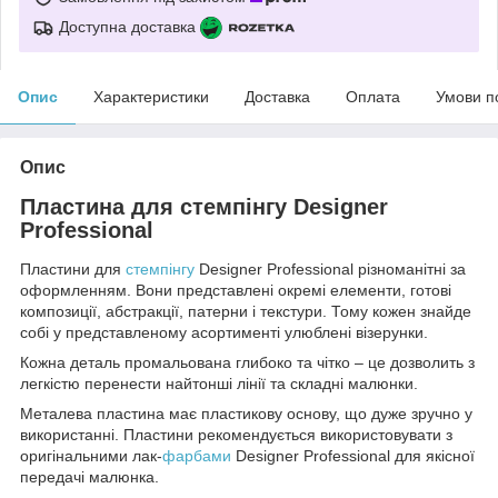
Доступна доставка
Опис
Характеристики
Доставка
Оплата
Умови п
Опис
Пластина для стемпінгу Designer
Professional
Пластини для
стемпінгу
Designer Professional різноманітні за
оформленням. Вони представлені окремі елементи, готові
композиції, абстракції, патерни і текстури. Тому кожен знайде
собі у представленому асортименті улюблені візерунки.
Кожна деталь промальована глибоко та чітко – це дозволить з
легкістю перенести найтонші лінії та складні малюнки.
Металева пластина має пластикову основу, що дуже зручно у
використанні. Пластини рекомендується використовувати з
оригінальними лак-
фарбами
Designer Professional для якісної
передачі малюнка.