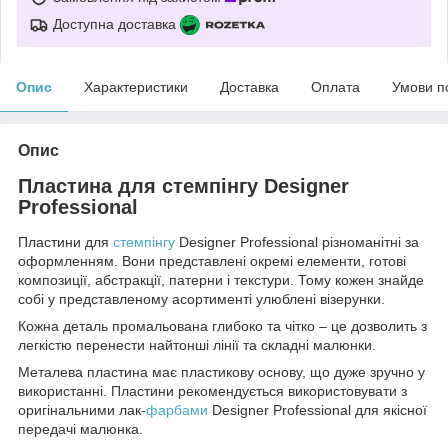
Доступна доставка
Опис
Характеристики
Доставка
Оплата
Умови п
Опис
Пластина для стемпінгу Designer
Professional
Пластини для
стемпінгу
Designer Professional різноманітні за
оформленням. Вони представлені окремі елементи, готові
композиції, абстракції, патерни і текстури. Тому кожен знайде
собі у представленому асортименті улюблені візерунки.
Кожна деталь промальована глибоко та чітко – це дозволить з
легкістю перенести найтонші лінії та складні малюнки.
Металева пластина має пластикову основу, що дуже зручно у
використанні. Пластини рекомендується використовувати з
оригінальними лак-
фарбами
Designer Professional для якісної
передачі малюнка.