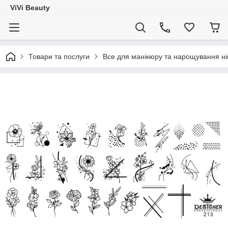
ViVi Beauty
Товари та послуги
Все для манікюру та нарощування ніг