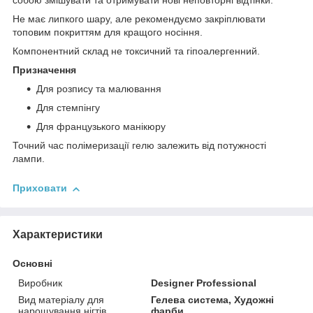
собою змішувати та отримувати нові неповторні відтінки.
Не має липкого шару, але рекомендуємо закріплювати
топовим покриттям для кращого носіння.
Компонентний склад не токсичний та гіпоалергенний.
Призначення
Для розпису та малювання
Для стемпінгу
Для французького манікюру
Точний час полімеризації гелю залежить від потужності
лампи.
Приховати
Характеристики
Основні
Виробник
Designer Professional
Вид матеріалу для
Гелева система, Художні
нарощування нігтів
фарби