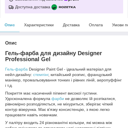
Доступна доставка
Опис
Характеристики
Доставка
Оплата
Умови п
Опис
Гель-фарба для дизайну Designer
Professional Gel
Гель-фарба
Designer Paint Gel - ідеальний матеріал для
нейл-дизайну:
стемпінг
, китайський розпис, французький
манікюр, промальовування тонких і рівних ліній, аеропуффінг
і т.д.
Покриття має насичений пігмент високої густини.
Удосконалена формула
фарби
не дозволяє їй розтікатися,
рівномірно розподіляється, не міхуриться, зберігає чіткий
контур візерунка. Має в'язку консистенцію, з якою легко
працювати навіть новачкам.
У палітру входить 24 різноманітні кольори, які можна між