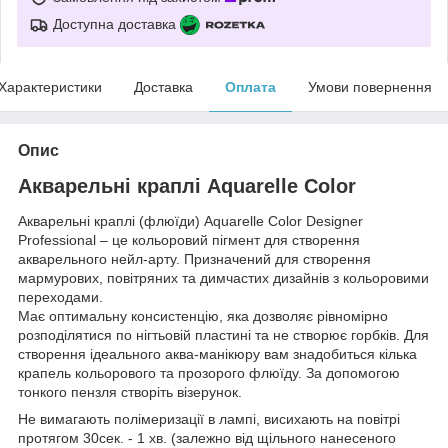
Доступна доставка
Характеристики
Доставка
Оплата
Умови повернення
Опис
Акварельні краплі Aquarelle Color
Акварельні краплі (флюїди) Aquarelle Color Designer
Professional – це кольоровий пігмент для створення
акварельного нейл-арту. Призначений для створення
мармурових, повітряних та димчастих дизайнів з кольоровими
переходами.
Має оптимальну консистенцію, яка дозволяє рівномірно
розподілятися по нігтьовій пластині та не створює горбків. Для
створення ідеального аква-манікюру вам знадобиться кілька
крапель кольорового та прозорого флюїду. За допомогою
тонкого пензля створіть візерунок.
Не вимагають полімеризації в лампі, висихають на повітрі
протягом 30сек. - 1 хв. (залежно від щільного нанесеного