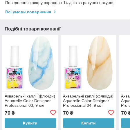
Повернення товару впродовж 14 днів за рахунок покупця
Всі умови повернення
Подібні товари компанії
Акварельні каплі (флюїди)
Акварельні каплі (флюїди)
Аква
Aquarelle Color Designer
Aquarelle Color Designer
Aqua
Professional 03, 9 мл
Professional 04, 9 мл
Prof
70
70
70
₴
₴
Купити
Купити