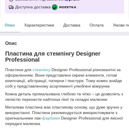
Доступна доставка
Опис
Характеристики
Доставка
Оплата
Умови п
Опис
Пластина для стемпінгу Designer
Professional
Пластини для
стемпінгу
Designer Professional різноманітні за
оформленням. Вони представлені окремі елементи, готові
композиції, абстракції, патерни і текстури. Тому кожен знайде
собі у представленому асортименті улюблені візерунки.
Кожна деталь промальована глибоко та чітко – це дозволить з
легкістю перенести найтонші лінії та складні малюнки.
Металева пластина має пластикову основу, що дуже зручно у
використанні. Пластини рекомендується використовувати з
оригінальними лак-
фарбами
Designer Professional для якісної
передачі малюнка.