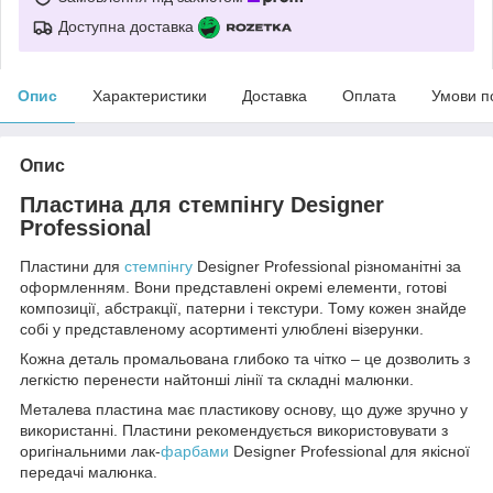
Доступна доставка
Опис
Характеристики
Доставка
Оплата
Умови п
Опис
Пластина для стемпінгу Designer
Professional
Пластини для
стемпінгу
Designer Professional різноманітні за
оформленням. Вони представлені окремі елементи, готові
композиції, абстракції, патерни і текстури. Тому кожен знайде
собі у представленому асортименті улюблені візерунки.
Кожна деталь промальована глибоко та чітко – це дозволить з
легкістю перенести найтонші лінії та складні малюнки.
Металева пластина має пластикову основу, що дуже зручно у
використанні. Пластини рекомендується використовувати з
оригінальними лак-
фарбами
Designer Professional для якісної
передачі малюнка.