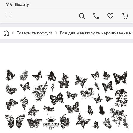
ViVi Beauty
Товари та послуги
Все для манікюру та нарощування ніг