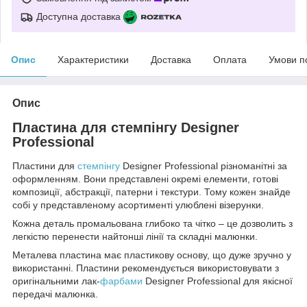
Доступна доставка
Опис
Характеристики
Доставка
Оплата
Умови п
Опис
Пластина для стемпінгу Designer
Professional
Пластини для
стемпінгу
Designer Professional різноманітні за
оформленням. Вони представлені окремі елементи, готові
композиції, абстракції, патерни і текстури. Тому кожен знайде
собі у представленому асортименті улюблені візерунки.
Кожна деталь промальована глибоко та чітко – це дозволить з
легкістю перенести найтонші лінії та складні малюнки.
Металева пластина має пластикову основу, що дуже зручно у
використанні. Пластини рекомендується використовувати з
оригінальними лак-
фарбами
Designer Professional для якісної
передачі малюнка.