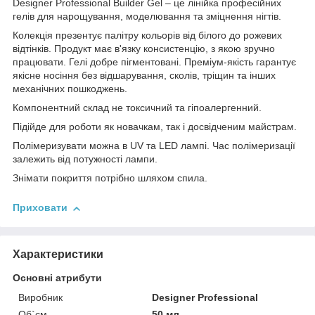
Designer Professional Builder Gel – це лінійка професійних
гелів для нарощування, моделювання та зміцнення нігтів.
Колекція презентує палітру кольорів від білого до рожевих
відтінків. Продукт має в'язку консистенцію, з якою зручно
працювати. Гелі добре пігментовані. Преміум-якість гарантує
якісне носіння без відшарування, сколів, тріщин та інших
механічних пошкоджень.
Компонентний склад не токсичний та гіпоалергенний.
Підійде для роботи як новачкам, так і досвідченим майстрам.
Полімеризувати можна в UV та LED лампі. Час полімеризації
залежить від потужності лампи.
Знімати покриття потрібно шляхом спила.
Приховати
Характеристики
Основні атрибути
Виробник
Designer Professional
Об`єм
50 мл