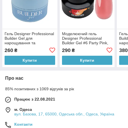
Гель Designer Professional
Моделюючий гель
Гель
Builder Gel для
Designer Professional
Buil
нарощування та
Builder Gel #6 Party Pink,
нар
зміцнення нігтів R10 Pink
50 мл
зміц
260
290
380
₴
₴
Topaz, 30 мл
Clou
Купити
Купити
Про нас
85% позитивних з 1069 відгуків за рік
Працює з 22.08.2021
м. Одеса
вул. Базова, 17, 65000, Одеська обл., Одеса, Україна
Контакти