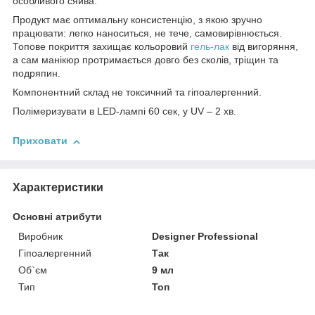
особливого сяйва.
Продукт має оптимальну консистенцію, з якою зручно
працювати: легко наноситься, не тече, самовирівнюється.
Топове покриття захищає кольоровий
гель-лак
від вигоряння,
а сам манікюр протримається довго без сколів, тріщин та
подряпин.
Компонентний склад не токсичний та гіпоалергенний.
Полімеризувати в LED-лампі 60 сек, у UV – 2 хв.
Приховати
Характеристики
Основні атрибути
Виробник
Designer Professional
Гіпоалергенний
Так
Об`єм
9 мл
Тип
Топ