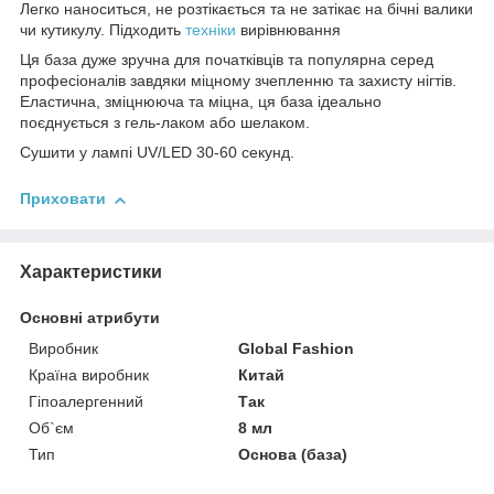
Легко наноситься, не розтікається та не затікає на бічні валики
чи кутикулу. Підходить
техніки
вирівнювання
Ця база дуже зручна для початківців та популярна серед
професіоналів завдяки міцному зчепленню та захисту нігтів.
Еластична, зміцнююча та міцна, ця база ідеально
поєднується з гель-лаком або шелаком.
Сушити у лампі UV/LED 30-60 секунд.
Приховати
Характеристики
Основні атрибути
Виробник
Global Fashion
Країна виробник
Китай
Гіпоалергенний
Так
Об`єм
8 мл
Тип
Основа (база)