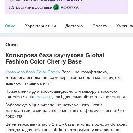
Доступна доставка
Опис
Характеристики
Доставка
Оплата
Умови п
Опис
Кольорова база каучукова Global
Fashion Color Cherry Base
Каучукова база Color Cherry
Base - це камуфлююча,
кольорова основа, що самовирівнюється для манікюру, яка
зміцнює і вирівнює нігті.
Призначений для високошвидкісного манікюру з високою
адгезією як під
гель-лак
, так і для самостійного використання.
Забезпечує міцне зчеплення натурального нігтя з
матеріалами, захищає від пігментації та формує зносостійке
покриття.
Це універсальний засіб 2 в 1 - база та колір в одному флаконі,
підходить для всіх типів нігтів та економічно у використанні.