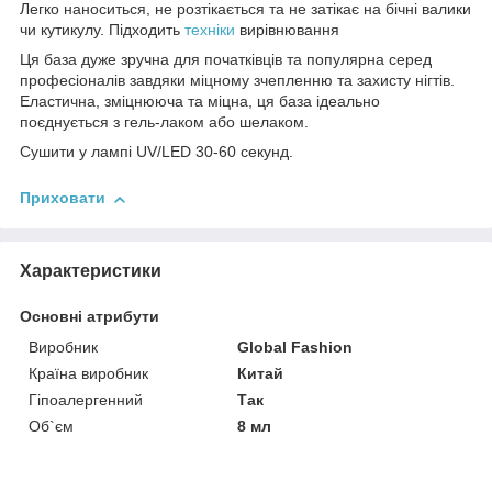
Легко наноситься, не розтікається та не затікає на бічні валики
чи кутикулу. Підходить
техніки
вирівнювання
Ця база дуже зручна для початківців та популярна серед
професіоналів завдяки міцному зчепленню та захисту нігтів.
Еластична, зміцнююча та міцна, ця база ідеально
поєднується з гель-лаком або шелаком.
Сушити у лампі UV/LED 30-60 секунд.
Приховати
Характеристики
Основні атрибути
Виробник
Global Fashion
Країна виробник
Китай
Гіпоалергенний
Так
Об`єм
8 мл