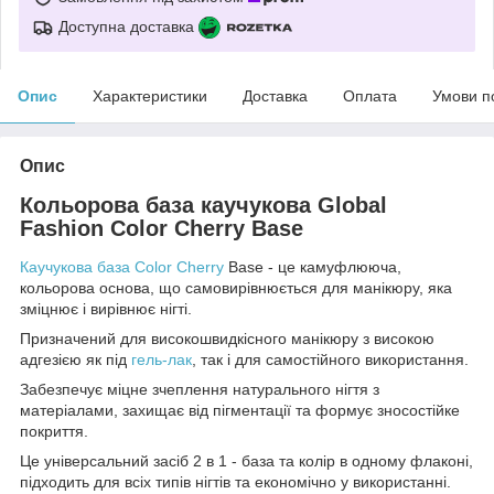
Доступна доставка
Опис
Характеристики
Доставка
Оплата
Умови п
Опис
Кольорова база каучукова Global
Fashion Color Cherry Base
Каучукова база Color Cherry
Base - це камуфлююча,
кольорова основа, що самовирівнюється для манікюру, яка
зміцнює і вирівнює нігті.
Призначений для високошвидкісного манікюру з високою
адгезією як під
гель-лак
, так і для самостійного використання.
Забезпечує міцне зчеплення натурального нігтя з
матеріалами, захищає від пігментації та формує зносостійке
покриття.
Це універсальний засіб 2 в 1 - база та колір в одному флаконі,
підходить для всіх типів нігтів та економічно у використанні.