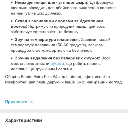
Ніжна депіляція для чутливої шкіри:
Ця формула
ідеально підходить для дбайливого видалення волосків
на найчутливіших ділянках.
Склад з сосновими смолами та бджолиним
воском:
Підтримуючи природний підхід, цей воск
забезпечує ефективність та безпеку.
Зручна температура плавлення:
Завдяки низькій
температурі плавлення (50-60 градусів), воскова
процедура стає комфортною та безпечною.
Зручне видалення без паперових смужок:
Воск
можна легко знімати
руками
, що робить процес
депіляції ще зручнішим і легшим.
Оберіть Beads Extra Film Wax для ніжної, ефективної та
комфортної депіляції, даруючи вашій шкірі найкращий догляд.
Приховати
Характеристики