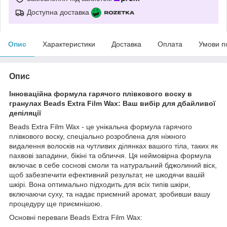
Доступна доставка
Опис
Характеристики
Доставка
Оплата
Умови п
Опис
Інноваційна формула гарячого плівкового воску в
гранулах Beads Extra Film Wax: Ваш вибір для дбайливої
депіляції
Beads Extra Film Wax - це унікальна формула гарячого
плівкового воску, спеціально розроблена для ніжного
видалення волосків на чутливих ділянках вашого тіла, таких як
пахвові западини, бікіні та обличчя. Ця неймовірна формула
включає в себе соснові смоли та натуральний бджолиний віск,
щоб забезпечити ефективний результат, не шкодячи вашій
шкірі. Вона оптимально підходить для всіх типів шкіри,
включаючи суху, та надає приємний аромат, зробивши вашу
процедуру ще приємнішою.
Основні переваги Beads Extra Film Wax: