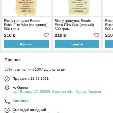
Віск у гранулах Beads
Віск у гранулах Beads
Віск
Extra Film Wax (полуниця)
Extra Film Wax (чорний)
Extr
500 грам
500 грам
500 
210
210
210
₴
₴
Купити
Купити
Про нас
85% позитивних з 1067 відгуків за рік
Працює з 22.08.2021
м. Одеса
вул. Базова, 17, 65000, Одеська обл., Одеса, Україна
Контакти
Сьогодні вихідний