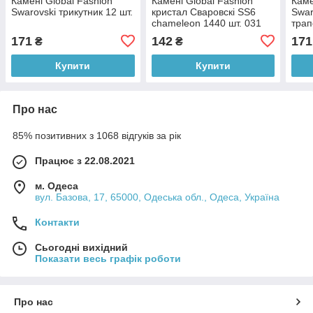
Камені Global Fashion
Камені Global Fashion
Каме
Swarovski трикутник 12 шт.
кристал Сваровскі SS6
Swar
chameleon 1440 шт. 031
трап
171
142
171
₴
₴
Купити
Купити
Про нас
85% позитивних з 1068 відгуків за рік
Працює з 22.08.2021
м. Одеса
вул. Базова, 17, 65000, Одеська обл., Одеса, Україна
Контакти
Сьогодні вихідний
Показати весь графік роботи
Про нас