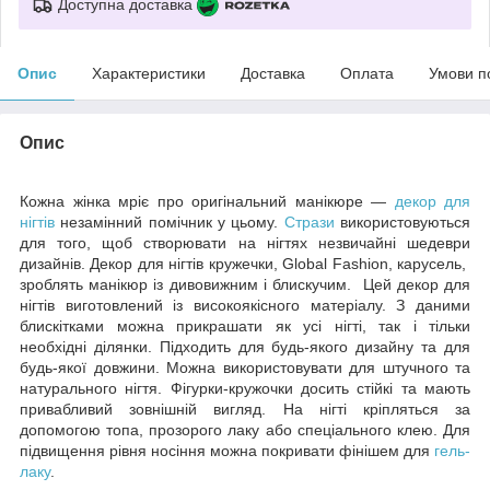
Доступна доставка
Опис
Характеристики
Доставка
Оплата
Умови п
Опис
Кожна жінка мріє про оригінальний манікюре —
декор для
нігтів
незамінний помічник у цьому.
Стрази
використовуються
для того, щоб створювати на нігтях незвичайні шедеври
дизайнів. Декор для нігтів кружечки, Global Fashion, карусель,
зроблять манікюр із дивовижним і блискучим. Цей декор для
нігтів виготовлений із високоякісного матеріалу. З даними
блискітками можна прикрашати як усі нігті, так і тільки
необхідні ділянки. Підходить для будь-якого дизайну та для
будь-якої довжини. Можна використовувати для штучного та
натурального нігтя. Фігурки-кружочки досить стійкі та мають
привабливий зовнішній вигляд. На нігті кріпляться за
допомогою топа, прозорого лаку або спеціального клею. Для
підвищення рівня носіння можна покривати фінішем для
гель-
лаку
.