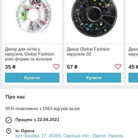
Декор для нігтів у
Декор Global Fashion
Деко
карусель Global Fashion,
карусель 02
кару
різні форми та кольори
35
57
45
₴
₴
Купити
Купити
Про нас
85% позитивних з 1063 відгуків за рік
Працює з 22.08.2021
м. Одеса
вул. Базова, 17, 65000, Одеська обл., Одеса, Україна