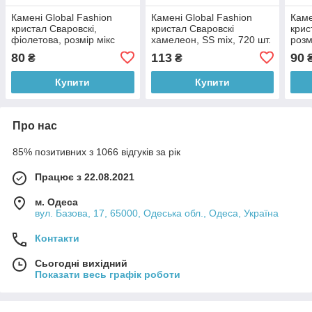
Камені Global Fashion
Камені Global Fashion
Каме
кристал Сваровскі,
кристал Сваровскі
крис
фіолетова, розмір мікс
хамелеон, SS mix, 720 шт.
розм
002
80
113
90
₴
₴
Купити
Купити
Про нас
85% позитивних з 1066 відгуків за рік
Працює з 22.08.2021
м. Одеса
вул. Базова, 17, 65000, Одеська обл., Одеса, Україна
Контакти
Сьогодні вихідний
Показати весь графік роботи