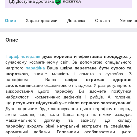
Доступна доставка
Опис
Характеристики
Доставка
Оплата
Умови п
Опис
Парафінотерапія
дуже
корисна й ефективна процедура
у
сучасному косметичному світі. За допомогою спеціального
нагрітого
парафіна
Ваша
шкіра перестане бути сухою та
шорсткою
, зникне млявість і ломота в суглобах. З
парафіном Ваша
шкіра отримає здорове
зволоження
стане оксамитовою і гладкою. У разі регулярного
використання цього парафіну Ви зможете позбутися
набряклості, косметичних дефектів і рубців. А головне,
що
результат відчутний уже після першого застосування
!
Дуже доречним буде застосування цього парафіну в період
зміни сезонів, час, коли Ваша шкіра як ніколи зажадає
максимального догляду та захисту. До складу
парафіну входять різні натуральні екстракти та спеціальні
ароматичні добавки. Головними особливостями цього