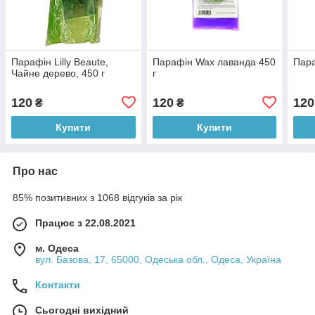
Парафін Lilly Beaute,
Парафін Wax лаванда 450
Пара
Чайне дерево, 450 г
г
120
120
120
₴
₴
Купити
Купити
Про нас
85% позитивних з 1068 відгуків за рік
Працює з 22.08.2021
м. Одеса
вул. Базова, 17, 65000, Одеська обл., Одеса, Україна
Контакти
Сьогодні вихідний